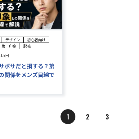
デザイン
初心者向け
第一印象
脱毛
月15日
サボサだと損する？第
の関係をメンズ目線で
1
2
3