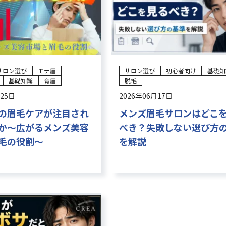
サロン選び
モテ眉
サロン選び
初心者向け
基礎知
基礎知識
育眉
脱毛
月25日
2026年06月17日
の眉毛ケアが注目され
メンズ眉毛サロンはどこ
か〜広がるメンズ美容
べき？失敗しない選び方
毛の役割〜
を解説