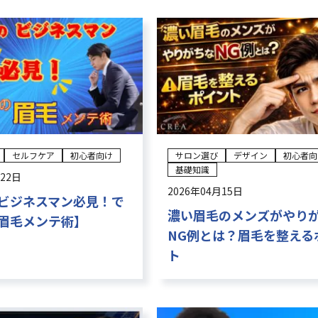
Web予約
セルフケア
初心者向け
サロン選び
デザイン
初心者向
基礎知識
月22日
2026年04月15日
ビジネスマン必見！で
濃い眉毛のメンズがやり
眉毛メンテ術】
NG例とは？眉毛を整える
ト