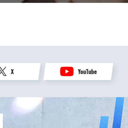
X
YouTube
N