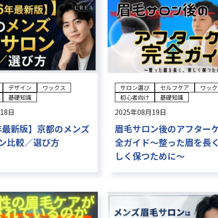
デザイン
ワックス
サロン選び
セルフケア
ワック
基礎知識
初心者向け
基礎知識
月18日
2025年08月19日
6年最新版】京都のメンズ
眉毛サロン後のアフター
ン比較／選び方
全ガイド〜整った眉を長
しく保つために〜