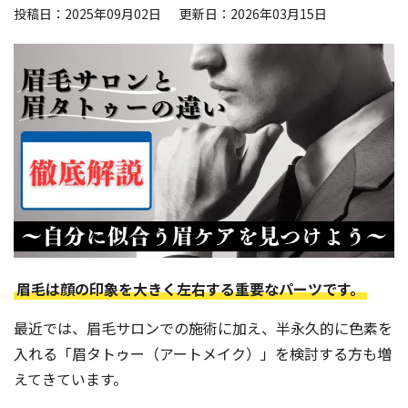
投稿日：2025年09月02日
更新日：2026年03月15日
よくある質問
眉学
Web予約
お電話：
大阪堺筋本町店：06-6271-1150
眉毛は顔の印象を大きく左右する重要なパーツです。
京都四条烏丸店：075-746-6013
最近では、眉毛サロンでの施術に加え、半永久的に色素を
受付時間 12：00～21：00（不定休）
入れる「眉タトゥー（アートメイク）」を検討する方も増
えてきています。