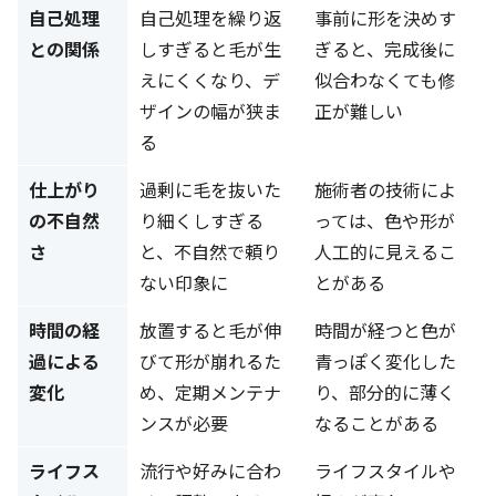
自己処理
自己処理を繰り返
事前に形を決めす
との関係
しすぎると毛が生
ぎると、完成後に
えにくくなり、デ
似合わなくても修
ザインの幅が狭ま
正が難しい
る
仕上がり
過剰に毛を抜いた
施術者の技術によ
の不自然
り細くしすぎる
っては、色や形が
さ
と、不自然で頼り
人工的に見えるこ
ない印象に
とがある
時間の経
放置すると毛が伸
時間が経つと色が
過による
びて形が崩れるた
青っぽく変化した
変化
め、定期メンテナ
り、部分的に薄く
ンスが必要
なることがある
ライフス
流行や好みに合わ
ライフスタイルや