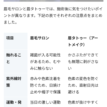
眉毛サロンと眉タトゥーでは、施術後に気をつけたいポイ
ントが異なります。下記の表でそれぞれの注意点をまとめ
ました。
項目
眉毛サロン
眉タトゥー（アー
トメイク）
触れるこ
雑菌が入る可能性
かさぶたができて
と
があるため、むや
も無理に剥がさな
みに触らない
い
紫外線対
赤みや色素沈着を
色素の変色を防ぐ
策
防ぐため、日焼け
ため、直射日光は
止めや帽子で保護
避ける
運動・発
当日の激しい運動
色素が抜けやすく