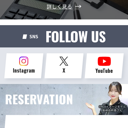
詳しく見る
FOLLOW US
SNS
Instagram
X
YouTube
RESERVATION