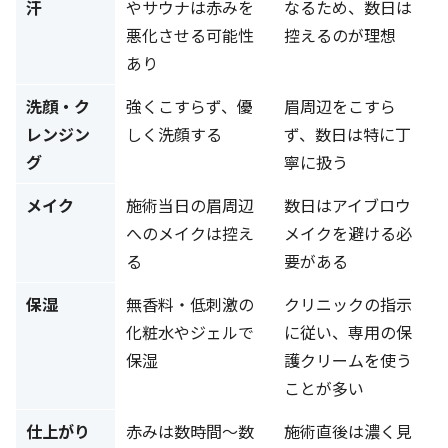
汗
やサウナは赤みを
なるため、数日は
悪化させる可能性
控えるのが理想
あり
洗顔・ク
強くこすらず、優
眉周辺をこすら
レンジン
しく洗顔する
ず、数日は特に丁
グ
寧に扱う
メイク
施術当日の眉周辺
数日はアイブロウ
へのメイクは控え
メイクを避ける必
る
要がある
保湿
無香料・低刺激の
クリニックの指示
化粧水やジェルで
に従い、専用の保
保湿
護クリームを使う
ことが多い
仕上がり
赤みは数時間〜数
施術直後は濃く見