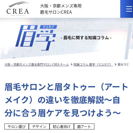
大阪・京都メンズ専用
眉毛サロンCREA
初めての方へ
- 眉毛に関する知識コラム -
選ばれる理由
サロンのこだわり
大阪・京都のメンズ眉毛専門サロンCREA ホーム
知識コラム 眉学（マユガク）
眉毛サロン
サロンの紹介
眉毛サロンと眉タトゥー（アート
料金メニュー
メイク）の違いを徹底解説〜自
スタッフ紹介
分に合う眉ケアを見つけよう〜
施術事例
サロン選び
デザイン
初心者向け
眉アート
施術の流れ