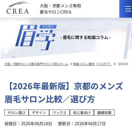
大阪・京都メンズ専用
眉毛サロンCREA
初めての方へ
- 眉毛に関する知識コラム -
選ばれる理由
サロンのこだわり
大阪・京都のメンズ眉毛専門サロンCREA ホーム
知識コラム 眉学（マユガク）
【2026
サロンの紹介
【2026年最新版】京都のメンズ
料金メニュー
眉毛サロン比較／選び方
スタッフ紹介
サロン選び
デザイン
ワックス
初心者向け
基礎知識
施術事例
投稿日：2026年06月18日
更新日：2026年06月17日
施術の流れ