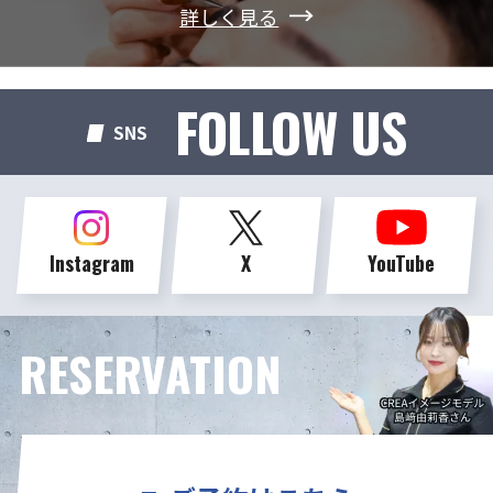
詳しく見る
FOLLOW US
SNS
Instagram
X
YouTube
RESERVATION