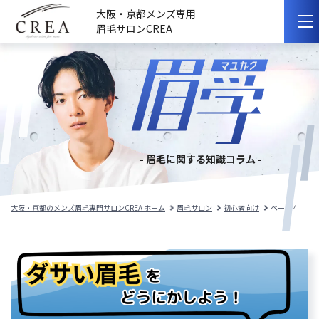
大阪・京都メンズ専用
眉毛サロンCREA
初めての方へ
選ばれる理由
サロンのこだわり
- 眉毛に関する知識コラム -
サロンの紹介
料金メニュー
大阪・京都のメンズ眉毛専門サロンCREA ホーム
眉毛サロン
初心者向け
ページ 4
スタッフ紹介
施術事例
施術の流れ