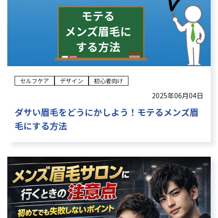
よくある質問
眉学
Web予約
セルフケア
デザイン
初心者向け
2025年06月04日
お電話：
ダサい眉毛をどうにかしよう！モテるメンズ眉
毛にする方法
大阪堺筋本町店：06-6271-1150
京都四条烏丸店：075-746-6013
受付時間 12：00～21：00（不定休）