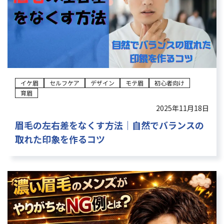
よくある質問
眉学
Web予約
イケ眉
セルフケア
デザイン
モテ眉
初心者向け
育眉
2025年11月18日
お電話：
眉毛の左右差をなくす方法｜自然でバランスの
大阪堺筋本町店：06-6271-1150
取れた印象を作るコツ
京都四条烏丸店：075-746-6013
受付時間 12：00～21：00（不定休）