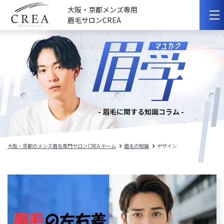
大阪・京都メンズ専用
眉毛サロンCREA
初めての方へ
選ばれる理由
サロンのこだわり
- 眉毛に関する知識コラム -
サロンの紹介
料金メニュー
大阪・京都のメンズ眉毛専門サロンCREA ホーム
眉毛の知識
デザイン
スタッフ紹介
施術事例
施術の流れ