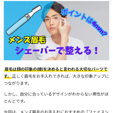
よくある質問
眉学
Web予約
お電話：
眉毛は顔の印象の8割を決めると言われる大切なパーツで
大阪堺筋本町店：06-6271-1150
す。
正しく眉毛をお手入れできれば、大きな印象アップに
つながります。
京都四条烏丸店：075-746-6013
しかし、自分に合っているデザインがわからない男性がほ
受付時間 12：00～21：00（不定休）
とんどです。
今回は、メンズ眉毛のお手入れにおすすめの「フェイスシ