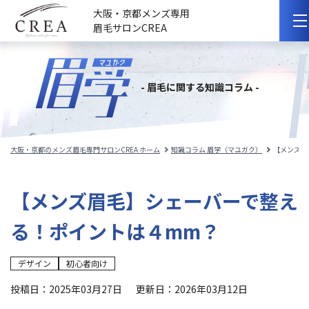
大阪・京都メンズ専用
眉毛サロンCREA
初めての方へ
- 眉毛に関する知識コラム -
選ばれる理由
サロンのこだわり
大阪・京都のメンズ眉毛専門サロンCREA ホーム
知識コラム 眉学（マユガク）
【メンズ眉
サロンの紹介
【メンズ眉毛】シェーバーで整え
料金メニュー
る！ポイントは４mm？
スタッフ紹介
デザイン
初心者向け
施術事例
投稿日：2025年03月27日
更新日：2026年03月12日
施術の流れ