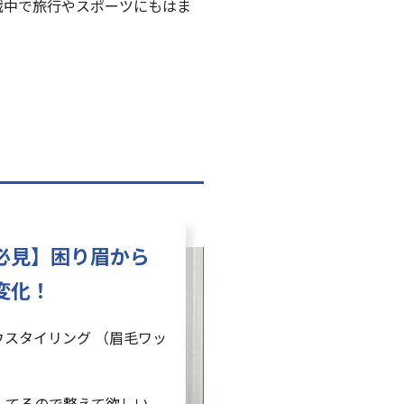
戦中で旅行やスポーツにもはま
必見】困り眉から
変化！
ウスタイリング （眉毛ワッ
）
してるので整えて欲しい。