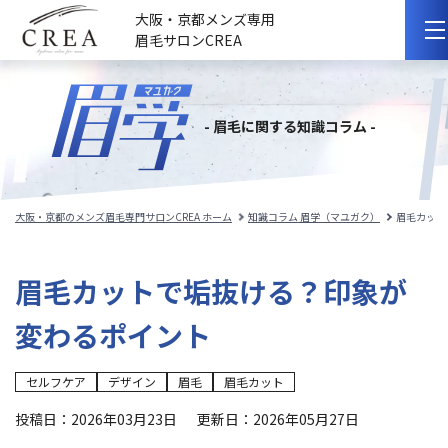
大阪・京都メンズ専用
眉毛サロンCREA
初めての方へ
- 眉毛に関する知識コラム -
選ばれる理由
サロンのこだわり
大阪・京都のメンズ眉毛専門サロンCREA ホーム
知識コラム 眉学（マユガク）
眉毛カット
サロンの紹介
眉毛カットで垢抜ける？印象が
料金メニュー
変わるポイント
スタッフ紹介
セルフケア
デザイン
眉毛
眉毛カット
施術事例
投稿日：2026年03月23日
更新日：2026年05月27日
施術の流れ