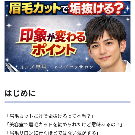
よくある質問
眉学
Web予約
お電話：
大阪堺筋本町店：06-6271-1150
はじめに
京都四条烏丸店：075-746-6013
受付時間 12：00～21：00（不定休）
「眉毛カットだけで垢抜けるって本当？」
「美容室で眉毛カットを勧められたけど意味あるの？」
「眉毛サロンに行くほどではない気がする」