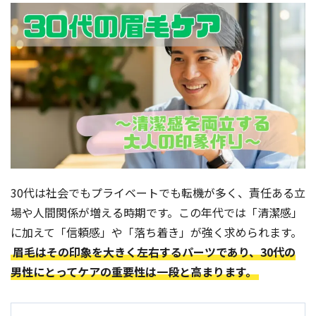
よくある質問
眉学
Web予約
お電話：
30代は社会でもプライベートでも転機が多く、責任ある立
大阪堺筋本町店：06-6271-1150
場や人間関係が増える時期です。この年代では「清潔感」
に加えて「信頼感」や「落ち着き」が強く求められます。
京都四条烏丸店：075-746-6013
眉毛はその印象を大きく左右するパーツであり、30代の
受付時間 12：00～21：00（不定休）
男性にとってケアの重要性は一段と高まります。