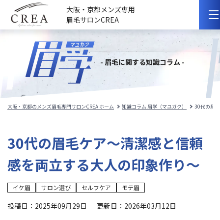
大阪・京都メンズ専用
眉毛サロンCREA
初めての方へ
- 眉毛に関する知識コラム -
選ばれる理由
サロンのこだわり
大阪・京都のメンズ眉毛専門サロンCREA ホーム
知識コラム 眉学（マユガク）
30代の眉
サロンの紹介
30代の眉毛ケア〜清潔感と信頼
料金メニュー
感を両立する大人の印象作り〜
スタッフ紹介
イケ眉
サロン選び
セルフケア
モテ眉
施術事例
投稿日：2025年09月29日
更新日：2026年03月12日
施術の流れ