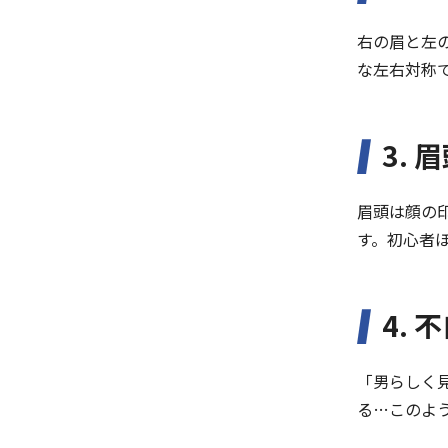
右の眉と左
な左右対称
3.
眉頭は顔の
す。初心者
4.
「男らしく
る…このよ