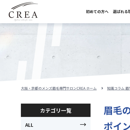
初めての方へ
選ばれる
初めての方へ
選ばれる理由
サロンのこだわり
サロンの紹介
料金メニュー
大阪・京都のメンズ眉毛専門サロンCREA ホーム
知識コラム 
スタッフ紹介
眉毛
カテゴリ一覧
施術事例
ポイ
ALL
施術の流れ