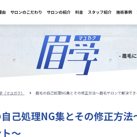
理由
サロンのこだわり
サロンの紹介
料金
スタッフ紹介
施術事例
- 眉毛
眉学（マユガク）
眉毛の自己処理NG集とその修正方法〜眉毛サロンで解決でき
の自己処理NG集とその修正方法
ント〜