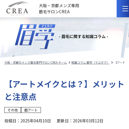
大阪・京都メンズ専用
眉毛サロンCREA
初めての方へ
- 眉毛に関する知識コラム -
選ばれる理由
サロンのこだわり
大阪・京都のメンズ眉毛専門サロンCREA ホーム
知識コラム 眉学（マユガク）
【アートメ
サロンの紹介
【アートメイクとは？】メリット
料金メニュー
と注意点
スタッフ紹介
その他
眉アート
施術事例
投稿日：2025年04月10日
更新日：2026年03月12日
施術の流れ