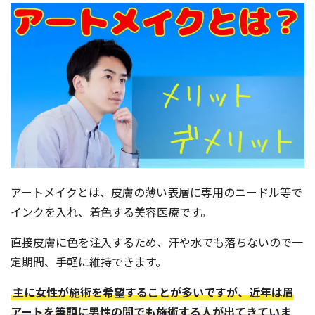
よくある質問
眉学
Web予約
お電話：
アートメイクとは、皮膚の薄い表層に専用のニードル等で
大阪堺筋本町店：06-6271-1150
インクを入れ、着色する美容医療です。
京都四条烏丸店：075-746-6013
直接皮膚に色を注入するため、汗や水でも落ちないので一
定期間、手軽に維持できます。
受付時間 12：00～21：00（不定休）
主に女性が施術を希望することが多いですが、近年は眉
アートを筆頭に男性の間でも施術する人が出てきていま