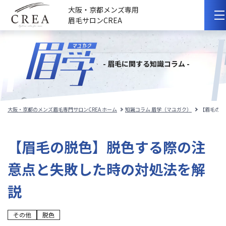
大阪・京都メンズ専用
眉毛サロンCREA
初めての方へ
- 眉毛に関する知識コラム -
選ばれる理由
サロンのこだわり
大阪・京都のメンズ眉毛専門サロンCREA ホーム
知識コラム 眉学（マユガク）
【眉毛の脱
サロンの紹介
【眉毛の脱色】脱色する際の注
料金メニュー
意点と失敗した時の対処法を解
スタッフ紹介
説
施術事例
その他
脱色
施術の流れ