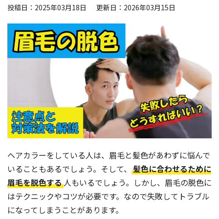
投稿日：2025年03月18日
更新日：2026年03月15日
よくある質問
眉学
Web予約
お電話：
大阪堺筋本町店：06-6271-1150
ヘアカラーをしている人は、眉毛と髪色があわずに悩んで
京都四条烏丸店：075-746-6013
いることもあるでしょう。そして、
髪色に合わせるために
眉毛を脱色する
人もいるでしょう。しかし、眉毛の脱色に
受付時間 12：00～21：00（不定休）
はテクニックやコツが必要です。なので失敗してトラブル
になってしまうことがあります。