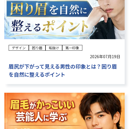
よくある質問
眉学
Web予約
デザイン
困り眉
垢抜け
第一印象
2026年07月19日
お電話：
眉尻が下がって見える男性の印象とは？困り眉
を自然に整えるポイント
大阪堺筋本町店：06-6271-1150
京都四条烏丸店：075-746-6013
受付時間 12：00～21：00（不定休）