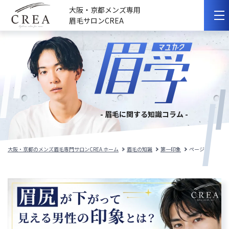
大阪・京都メンズ専用
眉毛サロンCREA
初めての方へ
選ばれる理由
サロンのこだわり
- 眉毛に関する知識コラム -
サロンの紹介
料金メニュー
大阪・京都のメンズ眉毛専門サロンCREA ホーム
眉毛の知識
第一印象
ページ 2
スタッフ紹介
施術事例
施術の流れ