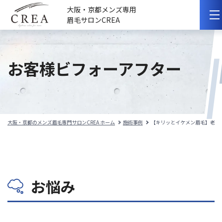
大阪・京都メンズ専用
眉毛サロンCREA
初めての方へ
お客様ビフォーアフター
選ばれる理由
サロンのこだわり
サロンの紹介
大阪・京都のメンズ眉毛専門サロンCREA ホーム
施術事例
【キリッとイケメン眉毛】老け
料金メニュー
スタッフ紹介
お悩み
施術事例
施術の流れ