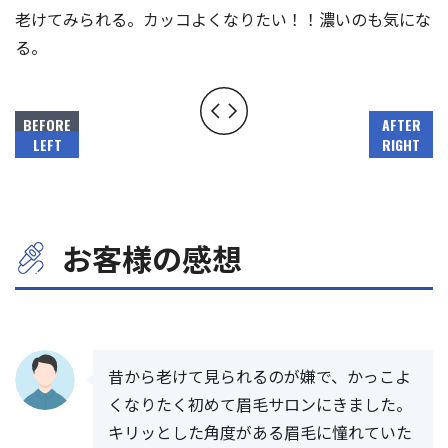
老けてみられる。カッコよくなりたい！！濃いのも気にな
よくある質問
る。
眉学
Web予約
お電話：
お客様の感想
大阪堺筋本町店：06-6271-1150
京都四条烏丸店：075-746-6013
昔から老けて見られるのが嫌で、かっこよ
受付時間 12：00～21：00（不定休）
くなりたく初めて眉毛サロンにきました。
キリッとした角度がある眉毛に憧れていた